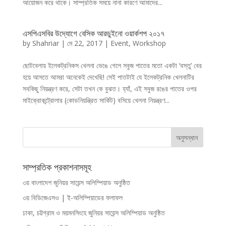
আয়োজন করে থাকে। সাম্প্রতিক সময়ে নানা কারণে আমাদের...
এসপিএসবির উদ্যোগে বেসিক আরডুইনো ওয়ার্কশপ ২০১৭
by
Shahriar
|
মে 22, 2017
|
Event
,
Workshop
ছোটবেলায় ইলেকট্রনিকস খেলনা ভেঙে গেলে সবুজ পাতের মতো একটা ‘বস্তু’ বের
হয়ে আসতে আমরা অনেকেই দেখেছি! সেই পাতটাই যে ইলেকট্রনিক খেলনাটির
সবকিছু নিয়ন্ত্রণ করে, সেটা তখন কে বুঝত। হ্যাঁ, এই সবুজ রঙের পাতের ওপর
মাইক্রোকন্ট্রোলার (কোডনিয়ন্ত্রিত সার্কিট) বসিয়ে খেলনা নিয়ন্ত্রণ...
সাম্প্রতিক প্রকাশনাসমূহ
৩য় বাংলাদেশ জুনিয়র সায়েন্স অলিম্পিয়াড অনুষ্ঠিত
৩য় বিডিজেএসও | ই-অলিম্পিয়াডের ফলাফল
ঢাকা, চট্টগ্রাম ও ময়মনসিংহে জুনিয়র সায়েন্স অলিম্পিয়াড অনুষ্ঠিত