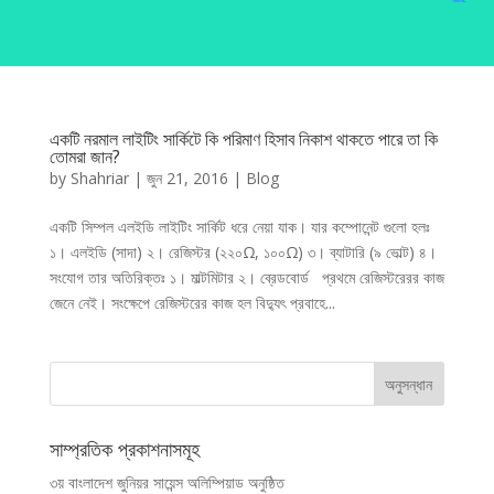
একটি নরমাল লাইটিং সার্কিটে কি পরিমাণ হিসাব নিকাশ থাকতে পারে তা কি
তোমরা জান?
by
Shahriar
|
জুন 21, 2016
|
Blog
একটি সিম্পল এলইডি লাইটিং সার্কিট ধরে নেয়া যাক। যার কম্পোনেন্ট গুলো হলঃ
১। এলইডি (সাদা) ২। রেজিস্টর (২২০Ω, ১০০Ω) ৩। ব্যাটারি (৯ ভোল্ট) ৪।
সংযোগ তার অতিরিক্তঃ ১। মাল্টমিটার ২। ব্রেডবোর্ড প্রথমে রেজিস্টরেরর কাজ
জেনে নেই। সংক্ষেপে রেজিস্টরের কাজ হল বিদ্যুৎ প্রবাহে...
সাম্প্রতিক প্রকাশনাসমূহ
৩য় বাংলাদেশ জুনিয়র সায়েন্স অলিম্পিয়াড অনুষ্ঠিত