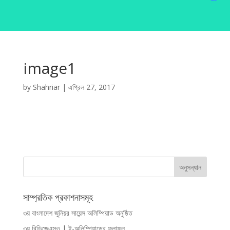
image1
by
Shahriar
|
এপ্রিল 27, 2017
সাম্প্রতিক প্রকাশনাসমূহ
৩য় বাংলাদেশ জুনিয়র সায়েন্স অলিম্পিয়াড অনুষ্ঠিত
৩য় বিডিজেএসও | ই-অলিম্পিয়াডের ফলাফল