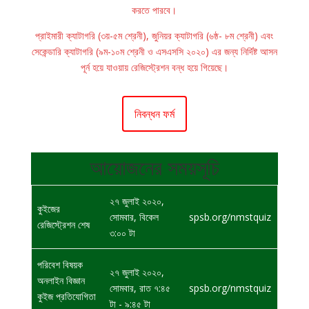
করতে পারবে।
প্রাইমারী ক্যাটাগরি (৩য়-৫ম শ্রেনী), জুনিয়র ক্যাটাগরি (৬ষ্ঠ- ৮ম শ্রেনী) এবং
সেকেন্ডারি ক্যাটাগরি (৯ম-১০ম শ্রেনী ও এসএসসি ২০২০) এর জন্য নির্দিষ্ট আসন
পূর্ন হয়ে যাওয়ায় রেজিস্ট্রেশন বন্ধ হয়ে গিয়েছে।
নিবন্ধন ফর্ম
আয়োজনের সময়সূচি
২৭ জুলাই ২০২০,
কুইজের
সোমবার
, বিকেল
spsb.org/nmstquiz
রেজিস্ট্রেশন শেষ
৩:০০ টা
পরিবেশ বিষয়ক
২৭ জুলাই ২০২০,
অনলাইন বিজ্ঞান
সোমবার
, রাত ৭:৪৫
spsb.org/nmstquiz
কুইজ প্রতিযোগিতা
টা - ৯:৪৫ টা