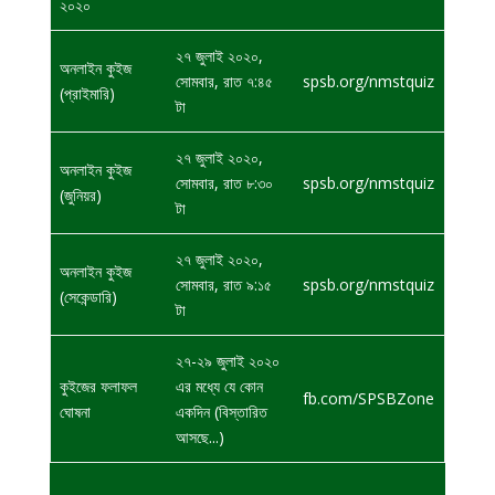
২০২০
২৭ জুলাই ২০২০,
অনলাইন কুইজ
সোমবার
, রাত ৭:৪৫
spsb.org/nmstquiz
(প্রাইমারি)
টা
২৭ জুলাই ২০২০,
অনলাইন কুইজ
সোমবার
, রাত ৮:৩০
spsb.org/nmstquiz
(জুনিয়র)
টা
২৭ জুলাই ২০২০,
অনলাইন কুইজ
সোমবার
, রাত ৯:১৫
spsb.org/nmstquiz
(সেকেন্ডারি)
টা
২৭-
২৯ জুলাই ২০২০
কুইজের ফলাফল
এর মধ্যে যে কোন
fb.com/SPSBZone
ঘোষনা
একদিন (বিস্তারিত
আসছে...)