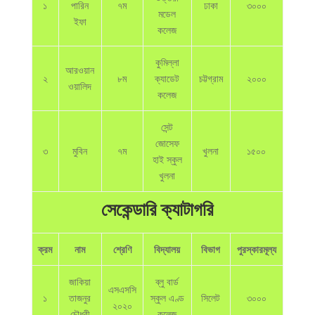
১
পারিন
৭ম
ঢাকা
৩০০০
মডেল
ইফা
কলেজ
কুমিল্লা
আরওয়ান
২
৮ম
ক্যাডেট
চট্টগ্রাম
২০০০
ওয়ালিদ
কলেজ
সেন্ট
জোসেফ
৩
মুবিন
৭ম
খুলনা
১৫০০
হাই স্কুল
খুলনা
সেকেন্ডারি ক্যাটাগরি
ক্রম
নাম
শ্রেণি
বিদ্যালয়
বিভাগ
পুরস্কারমূল্য
জাকিয়া
ব্লু বার্ড
এসএসসি
১
তাজনুর
স্কুল এণ্ড
সিলেট
৩০০০
২০২০
চৌধুরী
কলেজ