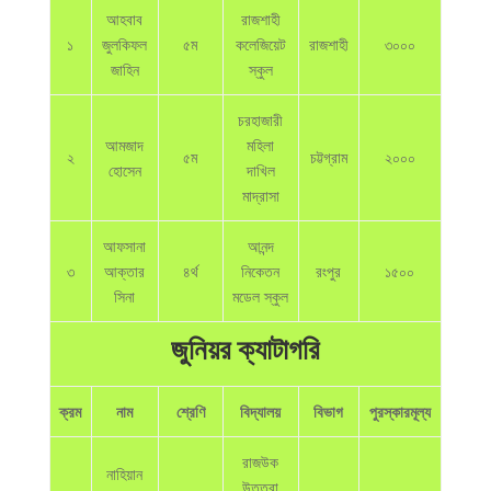
আহবাব
রাজশাহী
১
জুলকিফল
৫ম
কলেজিয়েট
রাজশাহী
৩০০০
জাহিন
স্কুল
চরহাজারী
আমজাদ
মহিলা
২
৫ম
চট্টগ্রাম
২০০০
হোসেন
দাখিল
মাদ্রাসা
আফসানা
আনন্দ
৩
আক্তার
৪র্থ
নিকেতন
রংপুর
১৫০০
সিনা
মডেল স্কুল
জুনিয়র ক্যাটাগরি
ক্রম
নাম
শ্রেণি
বিদ্যালয়
বিভাগ
পুরস্কারমূল্য
রাজউক
নাহিয়ান
উত্তরা