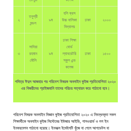
হলি ক্রস
তনুশ্রী
২
৯ম
উচ্চ বালিকা
ঢাকা
২০০০
মন্ডল
বিদ্যালয়
ঢাকা শিক্ষা
সাদিয়া
বোর্ড
৩
রহমান
৯ম
ল্যাবরেটরি
ঢাকা
১৫০০
মৌলি
স্কুল এন্ড
কলেজ
পবিত্র ঈদুল আজহার পর পরিবেশ বিষয়ক অনলাইন কুইজ প্রতিযোগিতা ২০২০
এর বিজয়ীদের প্রাইজমানি তাদের পরিচয় সত্যায়ন করে পাঠানো হবে।
পরিবেশ বিষয়ক অনলাইন বিজ্ঞান কুইজ প্রতিযোগিতা ২০২০ এ নিবন্ধনকৃত সকল
শিক্ষার্থীকে অনলাইন কুইজ সিস্টেমের ইউজার আইডি, পাসওয়ার্ড ও লগ ইন
ইনফরমেশন পাঠানো হয়েছে। ইনবক্সে ইমেইলটি খুঁজে না পেলে আপডেটস বা