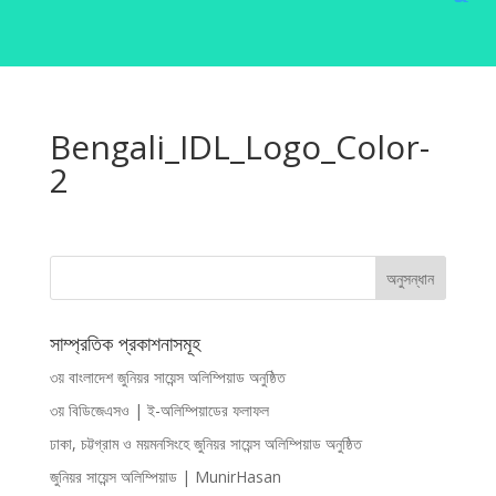
Bengali_IDL_Logo_Color-
2
সাম্প্রতিক প্রকাশনাসমূহ
৩য় বাংলাদেশ জুনিয়র সায়েন্স অলিম্পিয়াড অনুষ্ঠিত
৩য় বিডিজেএসও | ই-অলিম্পিয়াডের ফলাফল
ঢাকা, চট্টগ্রাম ও ময়মনসিংহে জুনিয়র সায়েন্স অলিম্পিয়াড অনুষ্ঠিত
জুনিয়র সায়েন্স অলিম্পিয়াড | MunirHasan