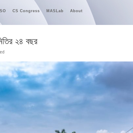
JSO
CS Congress
MASLab
About
JSO
CS Congress
MASLab
About
সমিতির ২৪ বছর
zed