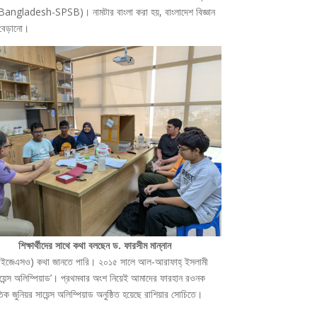
 Bangladesh-SPSB)। নামটার বাংলা করা হয়, বাংলাদেশ বিজ্ঞান
ে বেড়ানো।
শিক্ষার্থীদের সাথে কথা বলছেন ড. ফারসীম মান্নান
ডের (আইজেএসও) কথা জানতে পারি। ২০১৫ সালে আল-আরাফাহ্ ইসলামী
ায়েন্স অলিম্পিয়াড’। প্রথমবার অংশ নিয়েই আমাদের ফারহান রওনক
িয়র সায়েন্স অলিম্পিয়াড অনুষ্ঠিত হয়েছে রাশিয়ার সোচিতে।