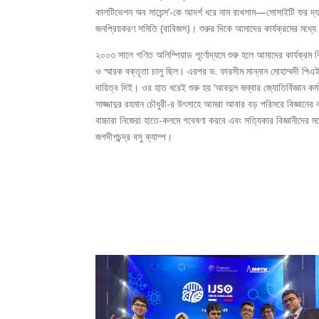
কালটিভেশন অব সায়েন্স’-কে আদর্শ ধরে নাম রাখলাম—সোসাইটি ফর 
জনপ্রিয়করণ সমিতি (বাবিজস)। শুরুর দিকে আমাদের কার্যক্রমের মধ্যে ছ
২০০৩ সালে গণিত অলিম্পিয়াড পূর্ণোদ্যমে শুরু হলে আমাদের কার্যক্রম 
ও স্মারক বক্তৃতা চালু ছিল। এরপর ড. ফারসীম মান্নান মোহাম্মদী পিএ
দায়িত্ব দিই। ওর হাত ধরেই শুরু হয় ‘আবদুল জব্বার জ্যোতির্বিজ্ঞান 
সাজ্জাদুর রহমান চৌধুরী-র উৎসাহে আমরা আবার বড় পরিসরে বিজ্ঞানের 
বাচ্চারা নিজেরা হাতে-কলমে গবেষণা করবে এবং সত্যিকার বিজ্ঞানীদের
জগদীশচন্দ্র বসু ক্যাম্প।