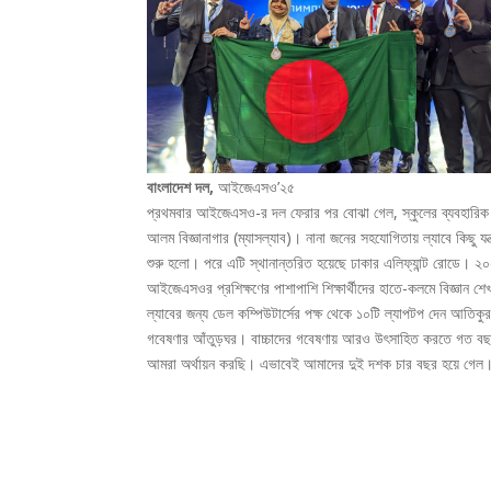
বাংলাদেশ দল,
আইজেএসও’২৫
প্রথমবার আইজেএসও-র দল ফেরার পর বোঝা গেল, স্কুলের ব্যবহারিক
আলম বিজ্ঞানাগার (ম্যাসল্যাব)। নানা জনের সহযোগিতায় ল্যাবে কিছু 
শুরু হলো। পরে এটি স্থানান্তরিত হয়েছে ঢাকার এলিফ্যান্ট রোডে।
আইজেএসওর প্রশিক্ষণের পাশাপাশি শিক্ষার্থীদের হাতে-কলমে বিজ্ঞান 
ল্যাবের জন্য ডেল কম্পিউটার্সের পক্ষ থেকে ১০টি ল্যাপটপ দেন আত
গবেষণার আঁতুড়ঘর। বাচ্চাদের গবেষণায় আরও উৎসাহিত করতে গত বছর থেক
আমরা অর্থায়ন করছি। এভাবেই আমাদের দুই দশক চার বছর হয়ে গেল