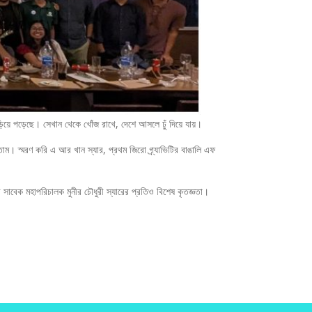
ড়িয়ে পড়েছে। সেখান থেকে খোঁজ রাখে, দেশে আসলে ঢুঁ দিয়ে যায়।
তাম। স্মরণ করি এ আর খান স্যার, প্রথম জিরো গ্র্যাভিটির বাঙালি এফ
র সাবেক মহাপরিচালক মুনীর চৌধুরী স্যারের প্রতিও বিশেষ কৃতজ্ঞতা।