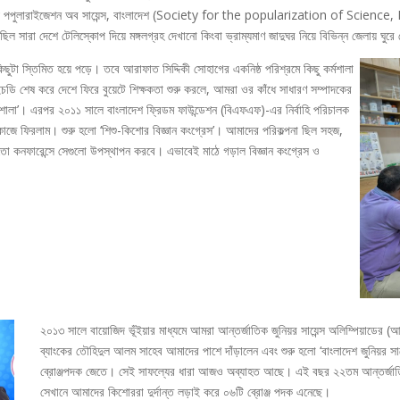
দ্য পপুলারাইজেশন অব সায়েন্স, বাংলাদেশ (Society for the popularization of Science,
িল সারা দেশে টেলিস্কোপ দিয়ে মঙ্গলগ্রহ দেখানো কিংবা ভ্রাম্যমাণ জাদুঘর নিয়ে বিভিন্ন জেলায় ঘুর
কিছুটা স্তিমিত হয়ে পড়ে। তবে আরাফাত সিদ্দিকী সোহাগের একনিষ্ঠ পরিশ্রমে কিছু কর্মশালা
ইচডি শেষ করে দেশে ফিরে বুয়েটে শিক্ষকতা শুরু করলে, আমরা ওর কাঁধে সাধারণ সম্পাদকের
কর্মশালা’। এরপর ২০১১ সালে বাংলাদেশ ফ্রিডম ফাউন্ডেশন (বিএফএফ)-এর নির্বাহি পরিচালক
কাজে ফিরলাম। শুরু হলো ‘শিশু-কিশোর বিজ্ঞান কংগ্রেস’। আমাদের পরিকল্পনা ছিল সহজ,
 মতো কনফারেন্সে সেগুলো উপস্থাপন করবে। এভাবেই মাঠে গড়াল বিজ্ঞান কংগ্রেস ও
২০১৩ সালে বায়োজিদ ভূঁইয়ার মাধ্যমে আমরা আন্তর্জাতিক জুনিয়র সায়েন্স অলিম্পিয়া
ব্যাংকের তৌহিদুল আলম সাহেব আমাদের পাশে দাঁড়ালেন এবং শুরু হলো ‘বাংলাদেশ জুনিয়র স
ব্রোঞ্জপদক জেতে। সেই সাফল্যের ধারা আজও অব্যাহত আছে। এই বছর ২২তম আন্তর্জাতিক জুন
সেখানে আমাদের কিশোররা দুর্দান্ত লড়াই করে ০৬টি ব্রোঞ্জ পদক এনেছে।