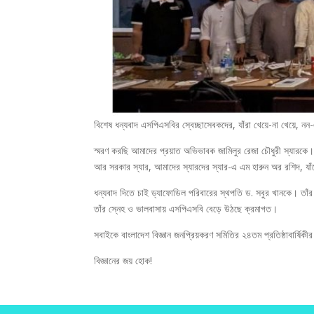
বিশেষ ধন্যবাদ এসপিএসবির স্বেচ্ছাসেবকদের, যাঁরা খেয়ে-না খেয়ে, নন-
স্মরণ করছি আমাদের প্রয়াত অভিভাবক জামিলুর রেজা চৌধুরী স্যারকে। 
আর সরকার স্যার, আমাদের স্যারদের স্যার-এ এম হারুন অর রশিদ, যাঁ
ধন্যবাদ দিতে চাই ড্যাফোডিল পরিবারের স্থপতি ড. সবুর খানকে। তাঁর 
তাঁর স্নেহ ও ভালবাসায় এসপিএসবি বেড়ে উঠছে ক্রমাগত।
সবাইকে বাংলাদেশ বিজ্ঞান জনপ্রিয়করণ সমিতির ২৪তম প্রতিষ্ঠাবার্ষিকীর
বিজ্ঞানের জয় হোক!