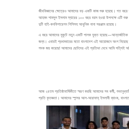
জীববিজ্ঞানের ক্ষেত্রেও আমাদের বড় একটি কাজ শুরু হয়েছে। গত 
আহমদ শামসুল ইসলাম স্যারের ১০০ বছর বয়স হওয়া উপলক্ষে এটি শুরু
দুটি হাই-কনফিগারেশন পিসিসহ আধুনিক নানা সরঞ্জাম রয়েছে।
এ বছর আমাদের মুকুটে নতুন একটি পালক যুক্ত হয়েছে—আন্তর্জাতিক ম্
জন্য। এবারই প্রথমবারের মতো বাংলাদেশ এই আয়োজনে অংশ নিয়েছে এ
পদক জয় করেছে! আমাদের ছোটদের এই প্রতিভা দেখে আমি সত্যিই 
আজ ২৪তম প্রতিষ্ঠাবার্ষিকীতে স্মরণ করছি আমাদের সব কর্মী, শুভান
প্রতি কৃতজ্ঞতা। আমাদের স্পন্সর আল-আরাফাহ্‌ ইসলামী ব্যাংক, বাংল