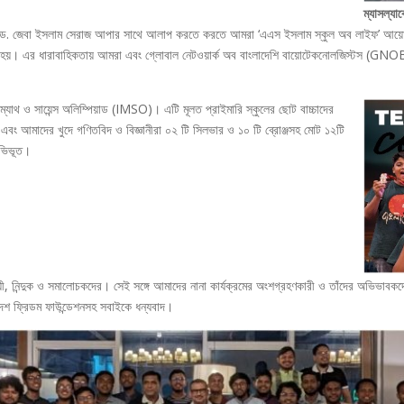
ম্যাসল্যাব
বছর ড. জেবা ইসলাম সেরাজ আপার সাথে আলাপ করতে করতে আমরা ‘এএস ইসলাম স্কুল অব লাইফ’ আয়োজন
 হয়। এর ধারাবাহিকতায় আমরা এবং গ্লোবাল নেটওয়ার্ক অব বাংলাদেশি বায়োটেকনোলজিস্টস (GNOB
যাথ ও সায়েন্স অলিম্পিয়াড (IMSO)। এটি মূলত প্রাইমারি স্কুলের ছোট বাচ্চাদের
বং আমাদের খুদে গণিতবিদ ও বিজ্ঞানীরা ০২ টি সিলভার ও ১০ টি ব্রোঞ্জসহ মোট ১২টি
অভিভূত।
ুধ্যায়ী, নিন্দুক ও সমালোচকদের। সেই সঙ্গে আমাদের নানা কার্যক্রমের অংশগ্রহণকারী ও তাঁদের অ
াদেশ ফ্রিডম ফাউন্ডেশনসহ সবাইকে ধন্যবাদ।