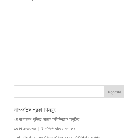
সাম্প্রতিক প্রকাশনাসমূহ
৩য় বাংলাদেশ জুনিয়র সায়েন্স অলিম্পিয়াড অনুষ্ঠিত
৩য় বিডিজেএসও | ই-অলিম্পিয়াডের ফলাফল
ঢাকা, চট্টগ্রাম ও ময়মনসিংহে জুনিয়র সায়েন্স অলিম্পিয়াড অনুষ্ঠিত