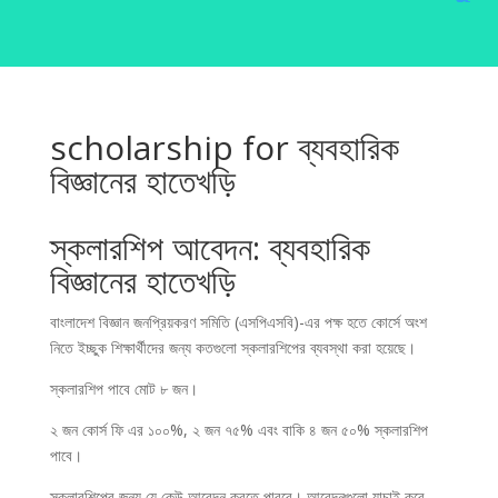
scholarship for ব্যবহারিক
বিজ্ঞানের হাতেখড়ি
স্কলারশিপ আবেদন: ব্যবহারিক
বিজ্ঞানের হাতেখড়ি
বাংলাদেশ বিজ্ঞান জনপ্রিয়করণ সমিতি (এসপিএসবি)-এর পক্ষ হতে কোর্সে অংশ
নিতে ইচ্ছুক শিক্ষার্থীদের জন্য কতগুলো স্কলারশিপের ব্যবস্থা করা হয়েছে।
স্কলারশিপ পাবে মোট ৮ জন।
২ জন কোর্স ফি এর ১০০%, ২ জন ৭৫% এবং বাকি ৪ জন ৫০% স্কলারশিপ
পাবে।
স্কলারশিপের জন্য যে কেউ আবেদন করতে পারবে। আবেদনগুলো যাচাই করে