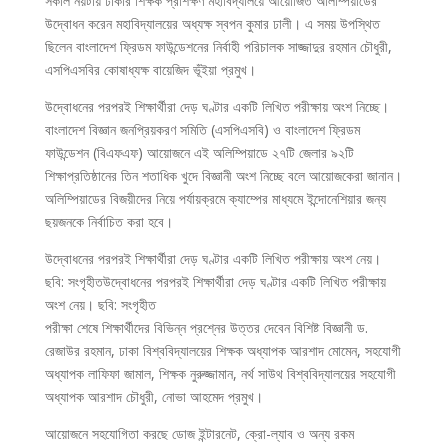
সকাল নয়টায় ঢাকার শিক্ষক প্রশিক্ষণ মহাবিদ্যালয়ে আয়োজিত অলিম্পিয়াডের
উদ্বোধন করেন মহাবিদ্যালয়ের অধ্যক্ষ স্বপন কুমার ঢালী। এ সময় উপস্থিত
ছিলেন বাংলাদেশ ফ্রিডম ফাউন্ডেশনের নির্বাহী পরিচালক সাজ্জাদুর রহমান চৌধুরী,
এসপিএসবির কোষাধ্যক্ষ বায়েজিদ ভূঁইয়া প্রমুখ।
উদ্বোধনের পরপরই শিক্ষার্থীরা দেড় ঘণ্টার একটি লিখিত পরীক্ষায় অংশ নিচ্ছে।
বাংলাদেশ বিজ্ঞান জনপ্রিয়করণ সমিতি (এসপিএসবি) ও বাংলাদেশ ফ্রিডম
ফাউন্ডেশন (বিএফএফ) আয়োজনে এই অলিম্পিয়াডে ২৭টি জেলার ৯২টি
শিক্ষাপ্রতিষ্ঠানের তিন শতাধিক খুদে বিজ্ঞানী অংশ নিচ্ছে বলে আয়োজকেরা জানান।
অলিম্পিয়াডের বিজয়ীদের নিয়ে পর্যায়ক্রমে ক্যাম্পের মাধ্যমে ইন্দোনেশিয়ার জন্য
ছয়জনকে নির্বাচিত করা হবে।
উদ্বোধনের পরপরই শিক্ষার্থীরা দেড় ঘণ্টার একটি লিখিত পরীক্ষায় অংশ নেয়।
ছবি: সংগৃহীতউদ্বোধনের পরপরই শিক্ষার্থীরা দেড় ঘণ্টার একটি লিখিত পরীক্ষায়
অংশ নেয়। ছবি: সংগৃহীত
পরীক্ষা শেষে শিক্ষার্থীদের বিভিন্ন প্রশ্নের উত্তর দেবেন বিশিষ্ট বিজ্ঞানী ড.
রেজাউর রহমান, ঢাকা বিশ্ববিদ্যালয়ের শিক্ষক অধ্যাপক আরশাদ মোমেন, সহযোগী
অধ্যাপক লাফিফা জামাল, শিক্ষক নুরুজ্জামান, নর্থ সাউথ বিশ্ববিদ্যালয়ের সহযোগী
অধ্যাপক আরশাদ চৌধুরী, নোভা আহমেদ প্রমুখ।
আয়োজনে সহযোগিতা করছে ডোজ ইন্টারনেট, ক্রো-ল্যাব ও অন্য রকম