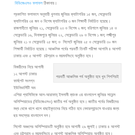
বিডিজেএসও ফলাফল
ঠিকানায়।
প্রকাশিত ফলাফলে অনুযায়ী খুলনায় জুনিয়র ক্যাটাগরির ১৫ জন, সেকেন্ডারি
ক্যাটাগরির ৩৪ জন ও বিশেষ ক্যাটাগরির ৩ জন শিক্ষার্থী নির্বাচিত হয়েছে।
রাজশাহীতে জুনিয়র ২১, সেকেন্ডারি ২৩ ও বিশেষ ২ জন; বরিশালে জুনিয়র ১৪ ও
সেকেন্ডারি ১৬, দিনাজপুরে জুনিয়র ২২, সেকেন্ডারি ২৬ ও বিশেষ ১ জন; লক্ষ্মীপুর
জুনিয়র ২১ ও সেকেন্ডারি ২৫ জন; ও সিলেটে জুনিয়র ২৫ ও সেকেন্ডারি ৩০ জন
শিক্ষার্থী নির্বাচিত হয়েছে। আঞ্চলিক পর্বের পরবর্তী তিনটি পরীক্ষা আগামি ৪ আগস্ট
ঢাকায় এবং ৫ আগস্ট চট্টগ্রাম ও ময়মনসিংহে অনুষ্ঠিত হবে।
বিজয়ীদের নিয়ে আগামী
১২ আগস্ট ঢাকার
পরবর্তী আঞ্চলিক পর্ব অনুষ্ঠিত হবে খুব শিগগিরই
ফার্মগেট সংলগ্ন
ইউনিভার্সিটি অব
এশিয়া প্যাসিফিকে আল-আরাফাহ্ ইসলামী ব্যাংক ৩য় বাংলাদেশ জুনিয়র সায়েন্স
অলিম্পিয়াডের (বিডিজেএসও) জাতীয় পর্ব অনুষ্ঠিত হবে। জাতীয় পর্বের বিজয়ীদের
মধ্য থেকে ধাপে ধাপে বাছাইকৃতদের নিয়ে গঠিত হবে নেদারল্যান্ডসে যাওয়ার জন্য
ছয় সদস্যের বাংলাদেশ দল।
সিলেট অঞ্চলের অলিম্পিয়াডটি অনুষ্ঠিত হবে আগামী ২৯ জুলাই। ঢাকায় ৪ আগস্ট
এবং চট্টগ্রাম ও ময়মনসিংহে ৫ আগস্ট আঞ্চলিক অলিম্পিয়াড অনুষ্ঠিত হবে।