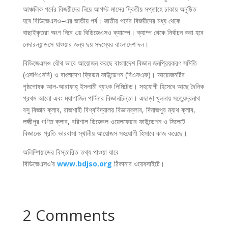
আঞ্চলিক পর্বের বিজয়ীদের নিয়ে আগস্ট মাসের দ্বিতীয় সপ্তাহে ঢাকায় অনুষ্ঠিত
হবে বিডিজেএসও
–
এর জাতীয় পর্ব। জাতীয় পর্বের বিজয়ীদের মধ্য থেকে
বাছাইকৃতরা অংশ নিবে ৩য় বিডিজেএসও ক্যাম্পে। ক্যাম্প থেকে নির্বাচন করা হবে
নেদারল্যান্ডসে যাওয়ার জন্য ছয় সদস্যের বাংলাদেশ দল।
বিডিজেএসও যৌথ ভাবে আয়োজন করছে বাংলাদেশ বিজ্ঞান জনপ্রিয়করণ সমিতি
(এসপিএসবি) ও বাংলাদেশ ফ্রিডম ফাউন্ডেশন (বিএফএফ)। আয়োজনটির
পৃষ্ঠপোষক আল-আরাফাহ্ ইসলামী ব্যাংক লিমিটেড। সহযোগী হিসেবে আছে দৈনিক
প্রথম আলো এবং ম্যাগাজিন পার্টনার বিজ্ঞানচিন্তা। এছাড়া খুলনায় সত্যেন্দ্রনাথ
বসু বিজ্ঞান ক্লাব, রাজশাহী বিশ্ববিদ্যালয় বিজ্ঞানক্লাব, দিনাজপুর ম্যাথ ক্লাব,
লক্ষ্মীপুর গণিত ক্লাব, বরিশাল ডিজেবল ওয়েলফেয়ার ফাউন্ডেশন ও সিলেটে
বিজ্ঞানের প্রতি ভারবাসা স্থানীয় আয়োজস সহযোগী হিসাবে কাজ করেছে।
অলিম্পিয়াডের বিস্তারিত তথ্য পাওয়া যাবে
বিডিজেএসও’র
www.bdjso.org
ঠিকানার ওয়েবসাইটে।
2 Comments